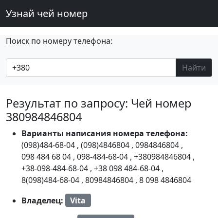
Узнай чей номер
Поиск по номеру телефона:
Найти
Результат по запросу: Чей номер
380984846804
Варианты написания номера телефона:
(098)484-68-04
,
(098)4846804
,
0984846804
,
098 484 68 04
,
098-484-68-04
,
+380984846804
,
+38-098-484-68-04
,
+38 098 484-68-04
,
8(098)484-68-04
,
80984846804
,
8 098 4846804
Владелец:
Vita