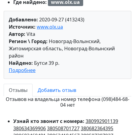
Где найдено:
www.olx.ua
Добавлено:
2020-09-27 (413243)
Источник:
www.olx.ua
Автор:
Vita
Регион \ Город:
Новоград-Волынский,
Житомирская область, Новоград-Волынский
район
Найдено:
Бутси 39 р.
Подробнее
Отзывы
Добавить отзыв
Отзывов на владельца номер телефона (098)484-68-
04 нет
Узнай кто звонит с номера:
380992901139
380634369906
380508701727
380682364395