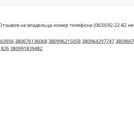
Отзывов на владельца номер телефона (063)592-22-82 не
663956
380676136068
380996215058
380964297747
380960
1826
380991839482