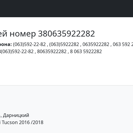
Чей номер 380635922282
фона:
(063)592-22-82
,
(063)5922282
,
0635922282
,
063 592 
8(063)592-22-82
,
80635922282
,
8 063 5922282
ь, Дарницкий
 Tucson 2016 /2018