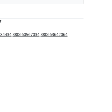
т
784434
380660567034
380663642064