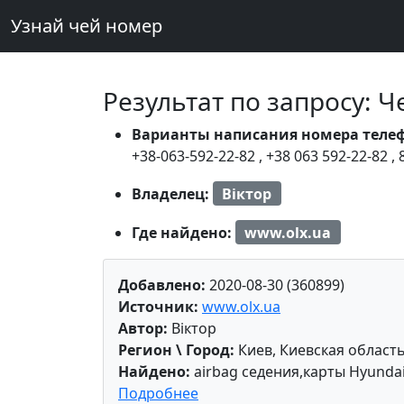
Узнай чей номер
Результат по запросу: 
Варианты написания номера теле
+38-063-592-22-82
,
+38 063 592-22-82
,
Владелец:
Віктор
Где найдено:
www.olx.ua
Добавлено:
2020-08-30 (360899)
Источник:
www.olx.ua
Автор:
Віктор
Регион \ Город:
Киев, Киевская област
Найдено:
airbag седения,карты Hyundai
Подробнее