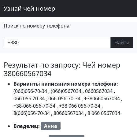
Узнай чей номер
Поиск по номеру телефона:
Найти
Результат по запросу: Чей номер
380660567034
Варианты написания номера телефона:
(066)056-70-34
,
(066)0567034
,
0660567034
,
066 056 70 34
,
066-056-70-34
,
+380660567034
,
+38-066-056-70-34
,
+38 066 056-70-34
,
8(066)056-70-34
,
80660567034
,
8 066 0567034
Владелец:
Анна