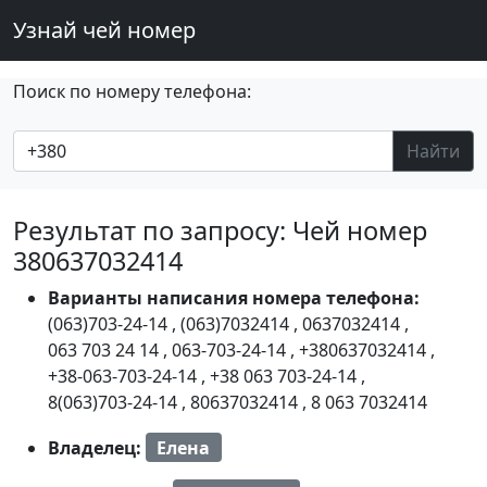
Узнай чей номер
Поиск по номеру телефона:
Найти
Результат по запросу: Чей номер
380637032414
Варианты написания номера телефона:
(063)703-24-14
,
(063)7032414
,
0637032414
,
063 703 24 14
,
063-703-24-14
,
+380637032414
,
+38-063-703-24-14
,
+38 063 703-24-14
,
8(063)703-24-14
,
80637032414
,
8 063 7032414
Владелец:
Елена