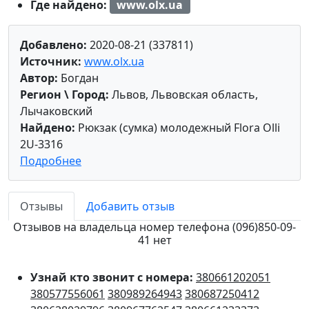
Где найдено:
www.olx.ua
Добавлено:
2020-08-21 (337811)
Источник:
www.olx.ua
Автор:
Богдан
Регион \ Город:
Львов, Львовская область,
Лычаковский
Найдено:
Рюкзак (сумка) молодежный Flora Olli
2U-3316
Подробнее
Отзывы
Добавить отзыв
Отзывов на владельца номер телефона (096)850-09-
41 нет
Узнай кто звонит с номера:
380661202051
380577556061
380989264943
380687250412