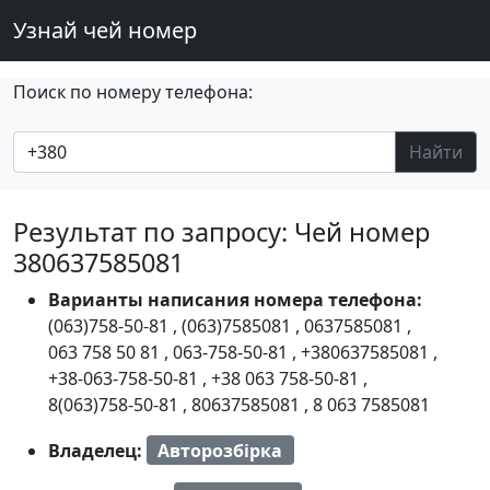
Узнай чей номер
Поиск по номеру телефона:
Найти
Результат по запросу: Чей номер
380637585081
Варианты написания номера телефона:
(063)758-50-81
,
(063)7585081
,
0637585081
,
063 758 50 81
,
063-758-50-81
,
+380637585081
,
+38-063-758-50-81
,
+38 063 758-50-81
,
8(063)758-50-81
,
80637585081
,
8 063 7585081
Владелец:
Авторозбірка