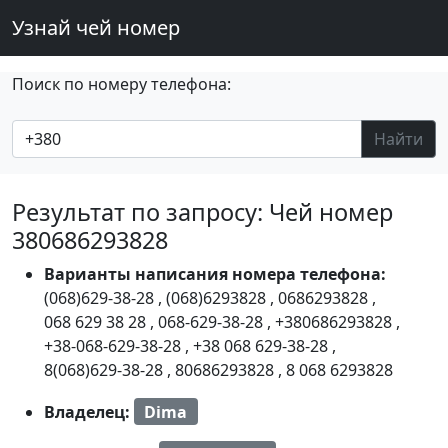
Узнай чей номер
Поиск по номеру телефона:
Найти
Результат по запросу: Чей номер
380686293828
Варианты написания номера телефона:
(068)629-38-28
,
(068)6293828
,
0686293828
,
068 629 38 28
,
068-629-38-28
,
+380686293828
,
+38-068-629-38-28
,
+38 068 629-38-28
,
8(068)629-38-28
,
80686293828
,
8 068 6293828
Владелец:
Dima