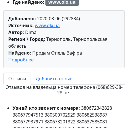
Где найдено:
www.olx.ua
Добавлено:
2020-08-06 (292834)
Источник:
www.olx.ua
Автор:
Dima
Регион \ Город:
Тернополь, Тернопольская
область
Найдено:
Продам Опель Зафіра
Подробнее
Отзывы
Добавить отзыв
Отзывов на владельца номер телефона (068)629-38-
28 нет
Узнай кто звонит с номера:
380672342828
380677947513
380500702529
380682538987
380677937971
380673201322
380637585081