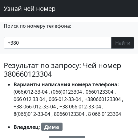
Узнай чей номер
Поиск по номеру телефона:
Найти
Результат по запросу: Чей номер
380660123304
Варианты написания номера телефона:
(066)012-33-04
,
(066)0123304
,
0660123304
,
066 012 33 04
,
066-012-33-04
,
+380660123304
,
+38-066-012-33-04
,
+38 066 012-33-04
,
8(066)012-33-04
,
80660123304
,
8 066 0123304
Владелец:
Дима