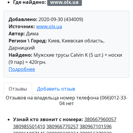
Где найдено:
www.olx.ua
Добавлено:
2020-09-30 (434009)
Источник:
www.olx.ua
Автор:
Дима
Регион \ Город:
Киев, Киевская область,
Дарницкий
Найдено:
Мужские трусы Calvin K (5 шт.) + носки
(9 пар) = 420грн.
Подробнее
Отзывы
Добавить отзыв
Отзывов на владельца номер телефона (066)012-33-
04 нет
Узнай кто звонит с номера:
380667960057
380985501410
380966770257
380967101596