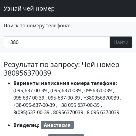
Узнай чей номер
Поиск по номеру телефона:
Найти
Результат по запросу: Чей номер
380956370039
Варианты написания номера телефона:
(095)637-00-39
,
(095)6370039
,
0956370039
,
095 637 00 39
,
095-637-00-39
,
+380956370039
,
+38-095-637-00-39
,
+38 095 637-00-39
,
8(095)637-00-39
,
80956370039
,
8 095 6370039
Владелец:
Анастасия