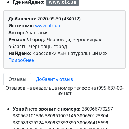
Где найдено:
www.olx.ua
Добавлено:
2020-09-30 (434012)
Источник:
www.olx.ua
Автор:
Анастасия
Регион \ Город:
Черновцы, Черновицкая
область, Черновцы город
Найдено:
Кроссовки ASH натуральный мех
Подробнее
Отзывы
Добавить отзыв
Отзывов на владельца номер телефона (095)637-00-
39 нет
Узнай кто звонит с номера:
380966770257
380967101596
380961007146
380660123304
380989329224
380932392390
380636415699