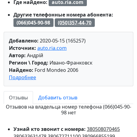
Где найдено:
auto.ria.com
Другие телефонные номера абонента:
(066)045-90-98
(050)357-44-70
Добавлено:
2020-05-15 (165257)
Источник:
auto.ria.com
Автор:
Андрій
Регион \ Город:
Ивано-Франковск
Найдено:
Ford Mondeo 2006
Подробнее
Отзывы
Добавить отзыв
Отзывов на владельца номер телефона (066)045-90-
98 нет
Узнай кто звонит с номера:
380508070465
380633631478
380672711100
380966855199