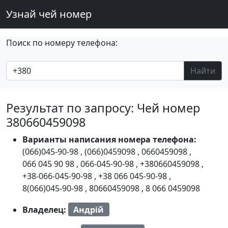
Узнай чей номер
Поиск по номеру телефона:
Найти
Результат по запросу: Чей номер
380660459098
Варианты написания номера телефона:
(066)045-90-98
,
(066)0459098
,
0660459098
,
066 045 90 98
,
066-045-90-98
,
+380660459098
,
+38-066-045-90-98
,
+38 066 045-90-98
,
8(066)045-90-98
,
80660459098
,
8 066 0459098
Владелец:
Андрій