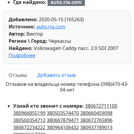
Где найдено:
auto.ria.com
Добавлено:
2020-05-15 (165263)
Источник:
auto.ria.com
Автор:
Виктор
Регион \ Город:
Черкассы
Найдено:
Volkswagen Caddy пасс. 2.0 SDI 2007
Подробнее
Отзывы
Добавить отзыв
Отзывов на владельца номер телефона (098)470-43-
04 нет
Узнай кто звонит с номера:
380672711100
380966855199
380503574470
380660459098
380500354712
380667879471
380672765896
380672234222
380964106432
380937789013