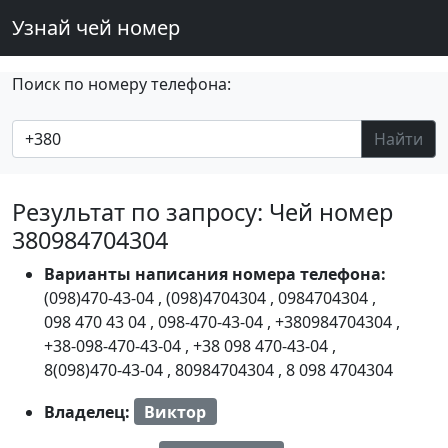
Узнай чей номер
Поиск по номеру телефона:
Найти
Результат по запросу: Чей номер
380984704304
Варианты написания номера телефона:
(098)470-43-04
,
(098)4704304
,
0984704304
,
098 470 43 04
,
098-470-43-04
,
+380984704304
,
+38-098-470-43-04
,
+38 098 470-43-04
,
8(098)470-43-04
,
80984704304
,
8 098 4704304
Владелец:
Виктор