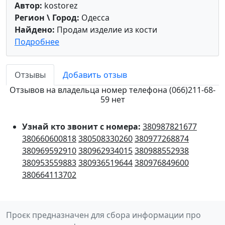
Автор:
kostorez
Регион \ Город:
Одесса
Найдено:
Продам изделие из кости
Подробнее
Отзывы
Добавить отзыв
Отзывов на владельца номер телефона (066)211-68-
59 нет
Узнай кто звонит с номера:
380987821677
380660600818
380508330260
380977268874
380969592910
380962934015
380988552938
380953559883
380936519644
380976849600
380664113702
Проєк предназначен для сбора информации про