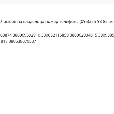
Отзывов на владельца номер телефона (095)355-98-83 не
268874
380969592910
380662116859
380962934015
380988
1815
380638079537