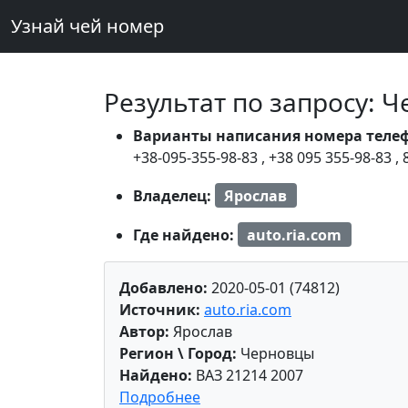
Узнай чей номер
Результат по запросу: 
Варианты написания номера теле
+38-095-355-98-83
,
+38 095 355-98-83
,
Владелец:
Ярослав
Где найдено:
auto.ria.com
Добавлено:
2020-05-01 (74812)
Источник:
auto.ria.com
Автор:
Ярослав
Регион \ Город:
Черновцы
Найдено:
ВАЗ 21214 2007
Подробнее