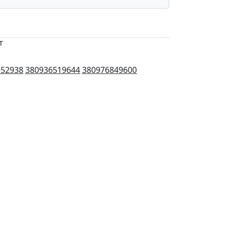
т
552938
380936519644
380976849600