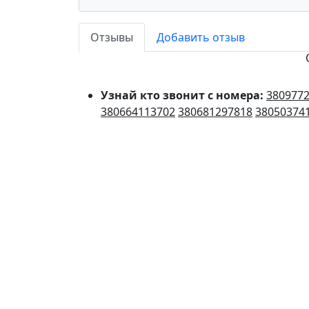
Отзывы
Добавить отзыв
Узнай кто звонит с номера:
380977
380664113702
380681297818
38050374