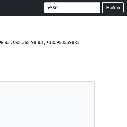
Найти
98 83
,
095-355-98-83
,
+380953559883
,