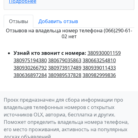
Подробнее
Отзывы
Добавить отзыв
Отзывов на владельца номер телефона (066)290-61-
02 нет
Узнай кто звонит с номера:
380930001159
380975194380
380679035863
380663254810
380930266792
380973917489
380939011433
380636897284
380989537828
380982999836
Проєк предназначен для сбора информации про
владельцев телефонных номеров с открытых
источников OLX, авториа, бесплатка и других.
Поможет определить владельца номера телефона,
его место проживания, активность на популярных
досках объявлений.