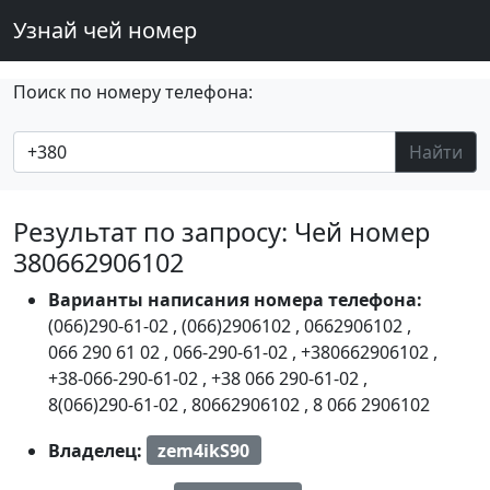
Узнай чей номер
Поиск по номеру телефона:
Найти
Результат по запросу: Чей номер
380662906102
Варианты написания номера телефона:
(066)290-61-02
,
(066)2906102
,
0662906102
,
066 290 61 02
,
066-290-61-02
,
+380662906102
,
+38-066-290-61-02
,
+38 066 290-61-02
,
8(066)290-61-02
,
80662906102
,
8 066 2906102
Владелец:
zem4ikS90