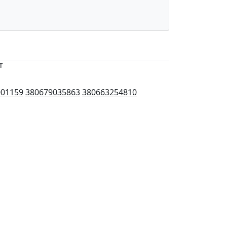
т
001159
380679035863
380663254810