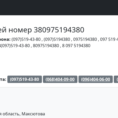
Чей номер 380975194380
фона:
(097)519-43-80
,
(097)5194380
,
0975194380
,
097 519 
8(097)519-43-80
,
80975194380
,
8 097 5194380
та:
(097)519-43-80
(068)404-09-00
(096)404-06-00
 область, Максютова