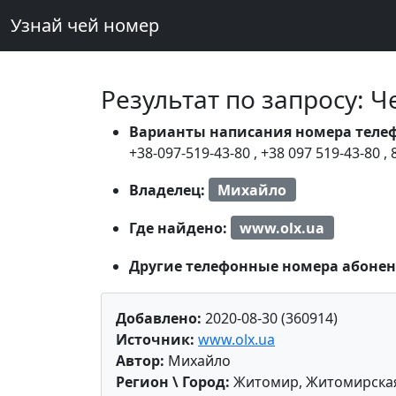
Узнай чей номер
Результат по запросу: 
Варианты написания номера теле
+38-097-519-43-80
,
+38 097 519-43-80
,
Владелец:
Михайло
Где найдено:
www.olx.ua
Другие телефонные номера абонен
Добавлено:
2020-08-30 (360914)
Источник:
www.olx.ua
Автор:
Михайло
Регион \ Город:
Житомир, Житомирская