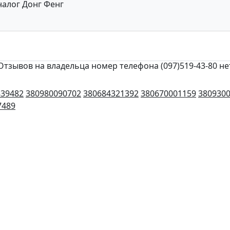
налог Донг Фенг
Отзывов на владельца номер телефона (097)519-43-80 не
839482
380980090702
380684321392
380670001159
380930
7489