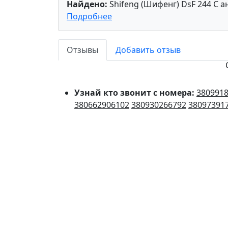
Найдено:
Shifeng (Шифенг) DsF 244 С а
Подробнее
Отзывы
Добавить отзыв
Узнай кто звонит с номера:
380991
380662906102
380930266792
38097391