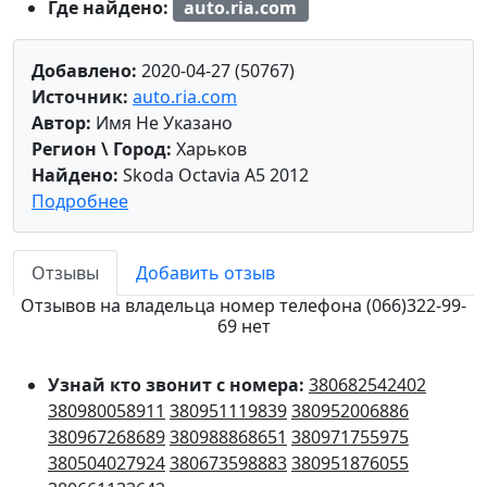
Где найдено:
auto.ria.com
Добавлено:
2020-04-27 (50767)
Источник:
auto.ria.com
Автор:
Имя Не Указано
Регион \ Город:
Харьков
Найдено:
Skoda Octavia A5 2012
Подробнее
Отзывы
Добавить отзыв
Отзывов на владельца номер телефона (066)322-99-
69 нет
Узнай кто звонит с номера:
380682542402
380980058911
380951119839
380952006886
380967268689
380988868651
380971755975
380504027924
380673598883
380951876055