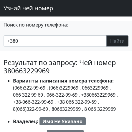
Узнай чей номер
Поиск по номеру телефона:
Найти
Результат по запросу: Чей номер
380663229969
Варианты написания номера телефона:
(066)322-99-69
,
(066)3229969
,
0663229969
,
066 322 99 69
,
066-322-99-69
,
+380663229969
,
+38-066-322-99-69
,
+38 066 322-99-69
,
8(066)322-99-69
,
80663229969
,
8 066 3229969
Владелец:
Имя Не Указано