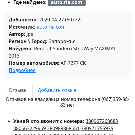
Где найдено:
auto.ria.com
Добавлено:
2020-04-27 (50772)
Источник:
auto.ria.com
Автор:
Jps
Регион \ Город:
Запорожье
Найдено:
Renault Sandero StepWay МAXIMAL
2013
Номер автомобиля:
AP 7277 CK
Подробнее
Отзывы
Добавить отзыв
Отзывов на владельца номер телефона (067)359-88-
83 нет
Узнай кто звонит с номера:
380967268689
380663229969
380988868651
380971755975