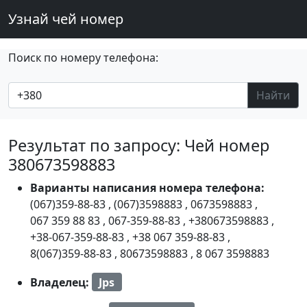
Узнай чей номер
Поиск по номеру телефона:
Найти
Результат по запросу: Чей номер
380673598883
Варианты написания номера телефона:
(067)359-88-83
,
(067)3598883
,
0673598883
,
067 359 88 83
,
067-359-88-83
,
+380673598883
,
+38-067-359-88-83
,
+38 067 359-88-83
,
8(067)359-88-83
,
80673598883
,
8 067 3598883
Владелец:
Jps