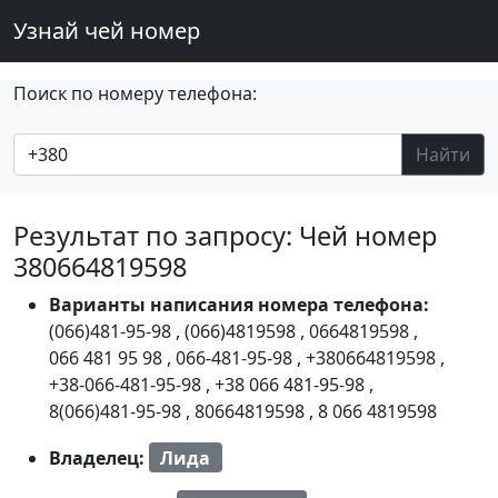
Узнай чей номер
Поиск по номеру телефона:
Найти
Результат по запросу: Чей номер
380664819598
Варианты написания номера телефона:
(066)481-95-98
,
(066)4819598
,
0664819598
,
066 481 95 98
,
066-481-95-98
,
+380664819598
,
+38-066-481-95-98
,
+38 066 481-95-98
,
8(066)481-95-98
,
80664819598
,
8 066 4819598
Владелец:
Лида