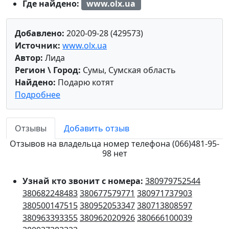
Где найдено:
www.olx.ua
Добавлено:
2020-09-28 (429573)
Источник:
www.olx.ua
Автор:
Лида
Регион \ Город:
Сумы, Сумская область
Найдено:
Подарю котят
Подробнее
Отзывы
Добавить отзыв
Отзывов на владельца номер телефона (066)481-95-
98 нет
Узнай кто звонит с номера:
380979752544
380682248483
380677579771
380971737903
380500147515
380952053347
380713808597
380963393355
380962020926
380666100039