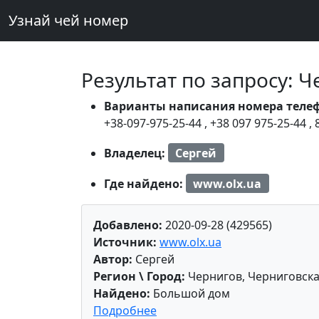
Узнай чей номер
Результат по запросу: 
Варианты написания номера теле
+38-097-975-25-44
,
+38 097 975-25-44
,
Владелец:
Сергей
Где найдено:
www.olx.ua
Добавлено:
2020-09-28 (429565)
Источник:
www.olx.ua
Автор:
Сергей
Регион \ Город:
Чернигов, Черниговска
Найдено:
Большой дом
Подробнее