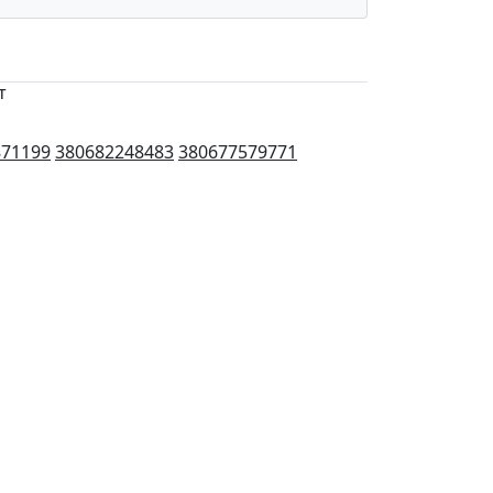
т
871199
380682248483
380677579771