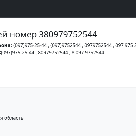
Чей номер 380979752544
фона:
(097)975-25-44
,
(097)9752544
,
0979752544
,
097 975 
8(097)975-25-44
,
80979752544
,
8 097 9752544
я область