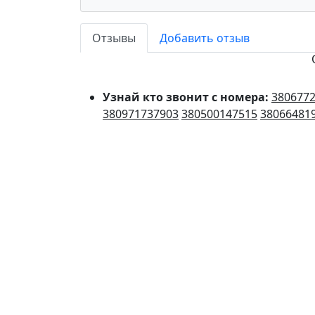
Отзывы
Добавить отзыв
Узнай кто звонит с номера:
380677
380971737903
380500147515
38066481