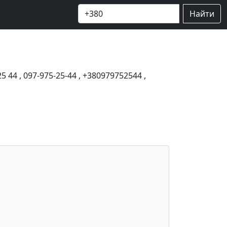
Найти
25 44
,
097-975-25-44
,
+380979752544
,