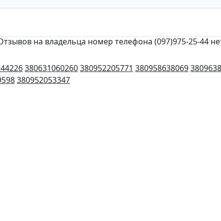
Отзывов на владельца номер телефона (097)975-25-44 не
244226
380631060260
380952205771
380958638069
380963
9598
380952053347