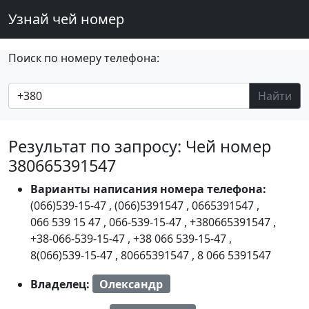
Узнай чей номер
Поиск по номеру телефона:
Найти
Результат по запросу: Чей номер
380665391547
Варианты написания номера телефона:
(066)539-15-47
,
(066)5391547
,
0665391547
,
066 539 15 47
,
066-539-15-47
,
+380665391547
,
+38-066-539-15-47
,
+38 066 539-15-47
,
8(066)539-15-47
,
80665391547
,
8 066 5391547
Владелец:
Олександр