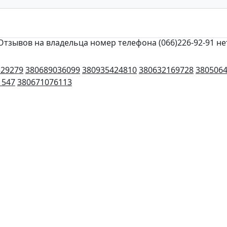
Отзывов на владельца номер телефона (066)226-92-91 не
329279
380689036099
380935424810
380632169728
380506
1547
380671076113