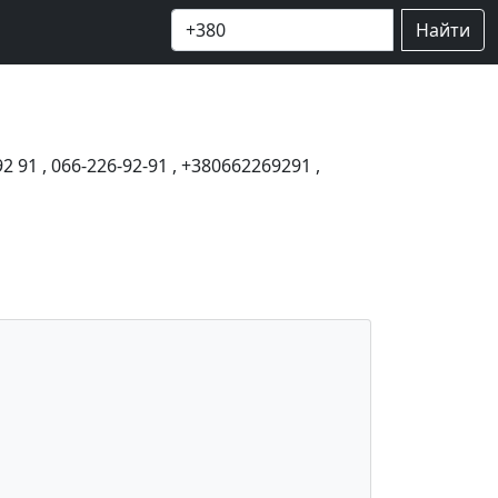
Найти
92 91
,
066-226-92-91
,
+380662269291
,