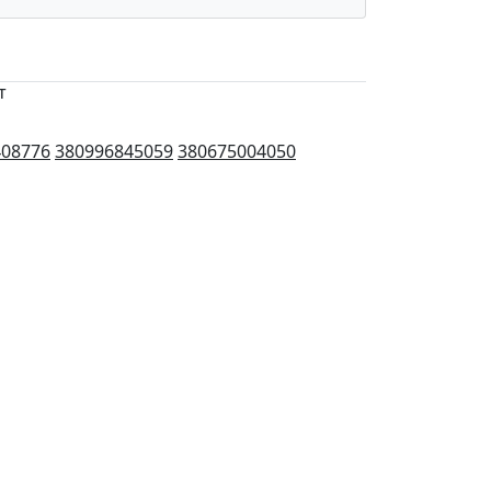
т
408776
380996845059
380675004050