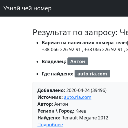
Узнай чей номер
Результат по запросу: 
Варианты написания номера теле
+38-066-226-92-91
,
+38 066 226-92-91
,
Владелец:
Антон
Где найдено:
auto.ria.com
Добавлено:
2020-04-24 (39496)
Источник:
auto.ria.com
Автор:
Антон
Регион \ Город:
Киев
Найдено:
Renault Megane 2012
Подробнее