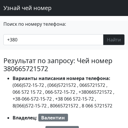
Узнай чей номер
Поиск по номеру телефона:
Найти
Результат по запросу: Чей номер
380665721572
Варианты написания номера телефона:
(066)572-15-72
,
(066)5721572
,
0665721572
,
066 572 15 72
,
066-572-15-72
,
+380665721572
,
+38-066-572-15-72
,
+38 066 572-15-72
,
8(066)572-15-72
,
80665721572
,
8 066 5721572
Владелец:
Валентин