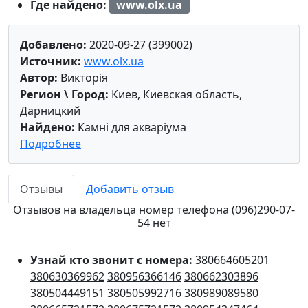
Где найдено:
www.olx.ua
Добавлено:
2020-09-27 (399002)
Источник:
www.olx.ua
Автор:
Викторія
Регион \ Город:
Киев, Киевская область,
Дарницкий
Найдено:
Камні для акваріума
Подробнее
Отзывы
Добавить отзыв
Отзывов на владельца номер телефона (096)290-07-
54 нет
Узнай кто звонит с номера:
380664605201
380630369962
380956366146
380662303896
380504449151
380505992716
380989089580