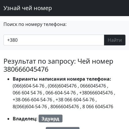
Узнай чей номер
Поиск по номеру телефона:
Найти
Результат по запросу: Чей номер
380666045476
Варианты написания номера телефона:
(066)604-54-76
,
(066)6045476
,
0666045476
,
066 604 54 76
,
066-604-54-76
,
+380666045476
,
+38-066-604-54-76
,
+38 066 604-54-76
,
8(066)604-54-76
,
80666045476
,
8 066 6045476
Владелец:
Эдуард