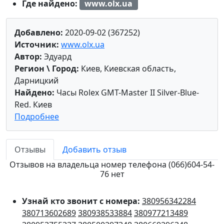
Где найдено:
www.olx.ua
Добавлено:
2020-09-02 (367252)
Источник:
www.olx.ua
Автор:
Эдуард
Регион \ Город:
Киев, Киевская область,
Дарницкий
Найдено:
Часы Rolex GMT-Master II Silver-Blue-
Red. Киев
Подробнее
Отзывы
Добавить отзыв
Отзывов на владельца номер телефона (066)604-54-
76 нет
Узнай кто звонит с номера:
380956342284
380713602689
380938533884
380977213489