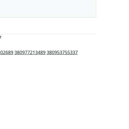
т
602689
380977213489
380953755337