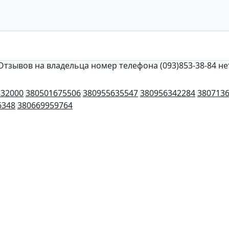
Отзывов на владельца номер телефона (093)853-38-84 не
332000
380501675506
380955635547
380956342284
380713
6348
380669959764