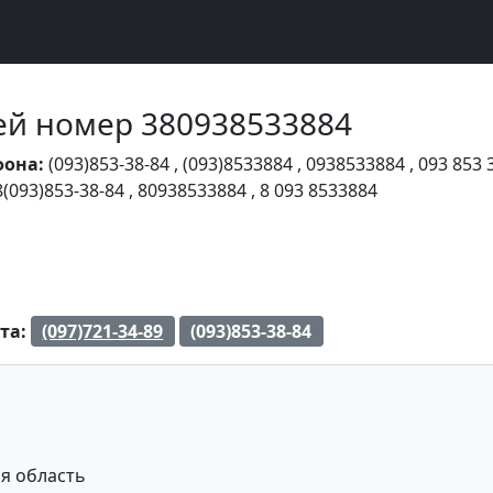
Чей номер 380938533884
фона:
(093)853-38-84
,
(093)8533884
,
0938533884
,
093 853 
8(093)853-38-84
,
80938533884
,
8 093 8533884
та:
(097)721-34-89
(093)853-38-84
я область