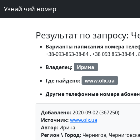
Узнай чей номер
Результат по запросу: 
Варианты написания номера теле
+38-093-853-38-84
,
+38 093 853-38-84
,
Владелец:
Ирина
Где найдено:
www.olx.ua
Другие телефонные номера абонен
Добавлено:
2020-09-02 (367250)
Источник:
www.olx.ua
Автор:
Ирина
Регион \ Город:
Чернигов, Черниговска