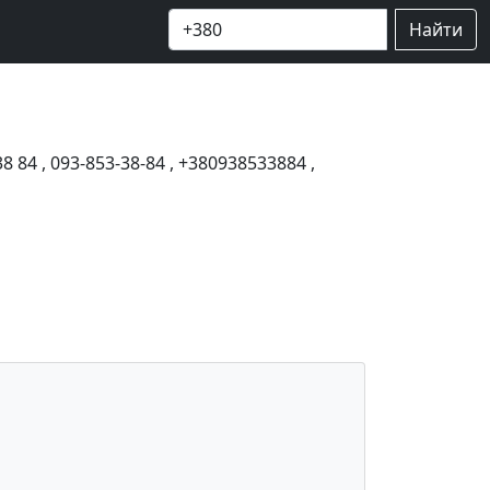
Найти
38 84
,
093-853-38-84
,
+380938533884
,