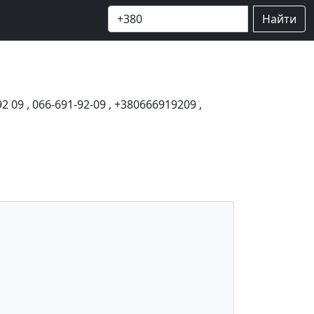
Найти
92 09
,
066-691-92-09
,
+380666919209
,