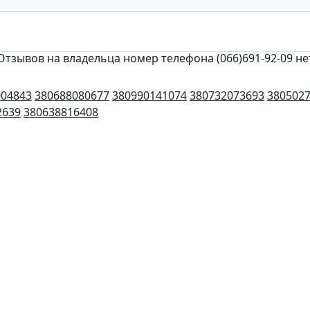
Отзывов на владельца номер телефона (066)691-92-09 не
004843
380688080677
380990141074
380732073693
380502
2639
380638816408