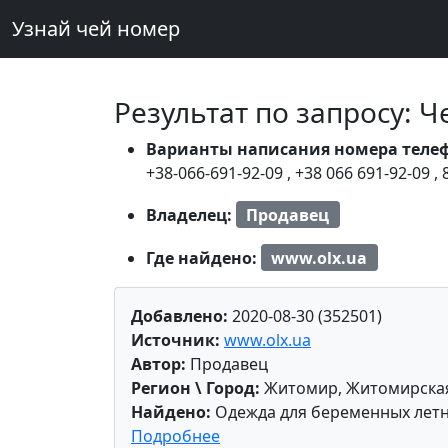
Узнай чей номер
Результат по запросу: 
Варианты написания номера теле
+38-066-691-92-09
,
+38 066 691-92-09
,
Владелец:
Продавец
Где найдено:
www.olx.ua
Добавлено:
2020-08-30 (352501)
Источник:
www.olx.ua
Автор:
Продавец
Регион \ Город:
Житомир, Житомирская
Найдено:
Одежда для беременных лет
Подробнее