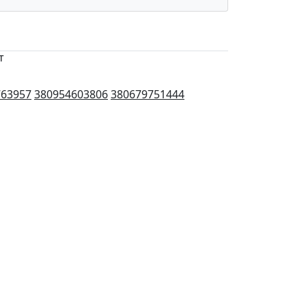
т
763957
380954603806
380679751444