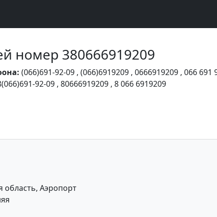
Чей номер 380666919209
фона:
(066)691-92-09
,
(066)6919209
,
0666919209
,
066 691 
8(066)691-92-09
,
80666919209
,
8 066 6919209
 область, Аэропорт
няя