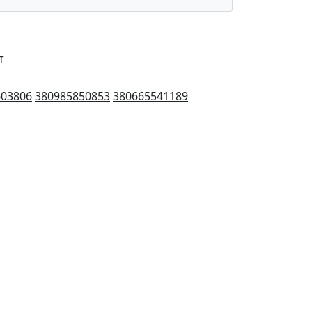
т
603806
380985850853
380665541189