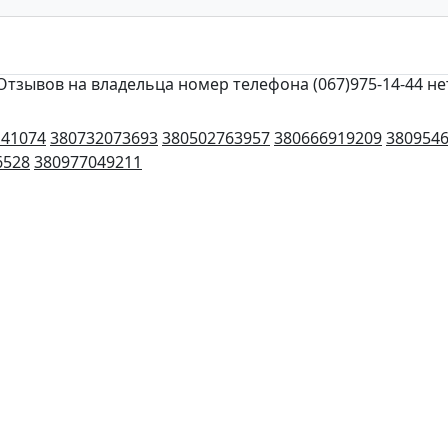
Отзывов на владельца номер телефона (067)975-14-44 не
141074
380732073693
380502763957
380666919209
380954
6528
380977049211