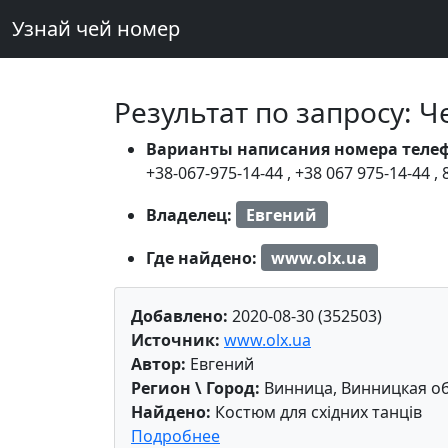
Узнай чей номер
Результат по запросу: 
Варианты написания номера теле
+38-067-975-14-44
,
+38 067 975-14-44
,
Владелец:
Евгений
Где найдено:
www.olx.ua
Добавлено:
2020-08-30 (352503)
Источник:
www.olx.ua
Автор:
Евгений
Регион \ Город:
Винница, Винницкая об
Найдено:
Костюм для східних танців
Подробнее