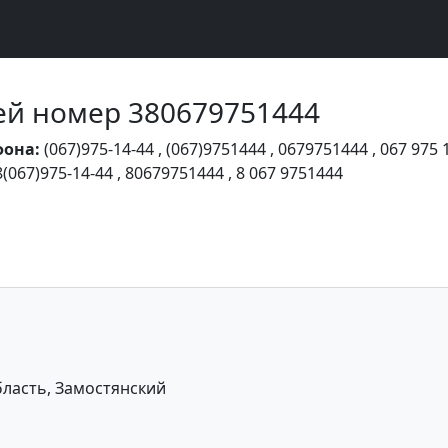
Чей номер 380679751444
фона:
(067)975-14-44
,
(067)9751444
,
0679751444
,
067 975 
8(067)975-14-44
,
80679751444
,
8 067 9751444
ласть, Замостянский