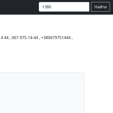
Найти
14 44
,
067-975-14-44
,
+380679751444
,