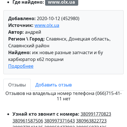
Где найдено:
www.olx.ua
Добавлено:
2020-10-12 (452980)
Источник:
www.olx.ua
Автор:
андрей
Регион \ Город:
Славянск, Донецкая область,
Славянский район
Найдено:
иж новые разные запчасти и бу
карбюратор к62 поршни
Подробнее
Отзывы
Добавить отзыв
Отзывов на владельца номер телефона (066)715-41-
11 нет
Узнай кто звонит с номера:
380991770823
380961587506
380997371643
380963822723