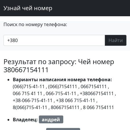
Узнай чей номер
Поиск по номеру телефона:
Найти
Результат по запросу: Чей номер
380667154111
Варианты написания номера телефона:
(066)715-41-11
,
(066)7154111
,
0667154111
,
066 715 41 11
,
066-715-41-11
,
+380667154111
,
+38-066-715-41-11
,
+38 066 715-41-11
,
8(066)715-41-11
,
80667154111
,
8 066 7154111
Владелец:
андрей