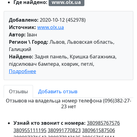
Где найдено:
www.olx.ua
Добавлено:
2020-10-12 (452978)
Источник:
www.olx.ua
Автор:
Іван
Регион \ Город:
Львов, Львовская область,
Галицкий
Найдено:
Задня панель, Кришка багажника,
підсилювач бампера, коврик, петлі,
Подробнее
Отзывы
Добавить отзыв
Отзывов на владельца номер телефона (096)382-27-
23 нет
Узнай кто звонит с номера:
380985767576
380955111195
380991770823
380961587506