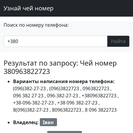
Узнай чей номер
Поиск по номеру телефона:
Найти
Результат по запросу: Чей номер
380963822723
Варианты написания номера телефона:
(096)382-27-23
,
(096)3822723
,
0963822723
,
096 382 27 23
,
096-382-27-23
,
+380963822723
,
+38-096-382-27-23
,
+38 096 382-27-23
,
8(096)382-27-23
,
80963822723
,
8 096 3822723
Владелец:
Іван