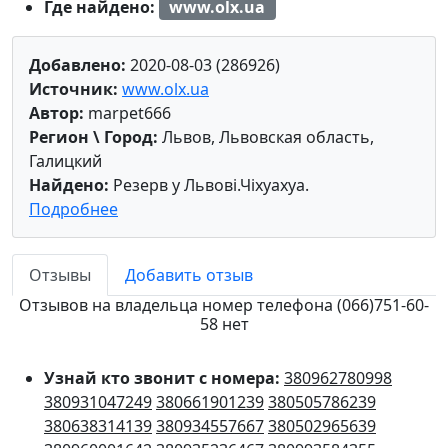
Где найдено:
www.olx.ua
Добавлено:
2020-08-03 (286926)
Источник:
www.olx.ua
Автор:
marpet666
Регион \ Город:
Львов, Львовская область,
Галицкий
Найдено:
Резерв у Львові.Чіхуахуа.
Подробнее
Отзывы
Добавить отзыв
Отзывов на владельца номер телефона (066)751-60-
58 нет
Узнай кто звонит с номера:
380962780998
380931047249
380661901239
380505786239
380638314139
380934557667
380502965639