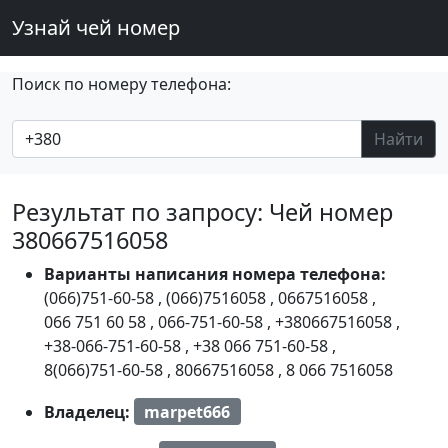
Узнай чей номер
Поиск по номеру телефона:
Найти
Результат по запросу: Чей номер
380667516058
Варианты написания номера телефона:
(066)751-60-58
,
(066)7516058
,
0667516058
,
066 751 60 58
,
066-751-60-58
,
+380667516058
,
+38-066-751-60-58
,
+38 066 751-60-58
,
8(066)751-60-58
,
80667516058
,
8 066 7516058
Владелец:
marpet666