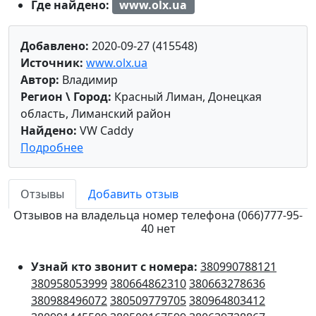
Где найдено:
www.olx.ua
Добавлено:
2020-09-27 (415548)
Источник:
www.olx.ua
Автор:
Владимир
Регион \ Город:
Красный Лиман, Донецкая
область, Лиманский район
Найдено:
VW Caddy
Подробнее
Отзывы
Добавить отзыв
Отзывов на владельца номер телефона (066)777-95-
40 нет
Узнай кто звонит с номера:
380990788121
380958053999
380664862310
380663278636
380988496072
380509779705
380964803412