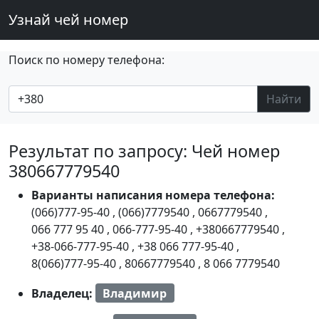
Узнай чей номер
Поиск по номеру телефона:
Найти
Результат по запросу: Чей номер
380667779540
Варианты написания номера телефона:
(066)777-95-40
,
(066)7779540
,
0667779540
,
066 777 95 40
,
066-777-95-40
,
+380667779540
,
+38-066-777-95-40
,
+38 066 777-95-40
,
8(066)777-95-40
,
80667779540
,
8 066 7779540
Владелец:
Владимир