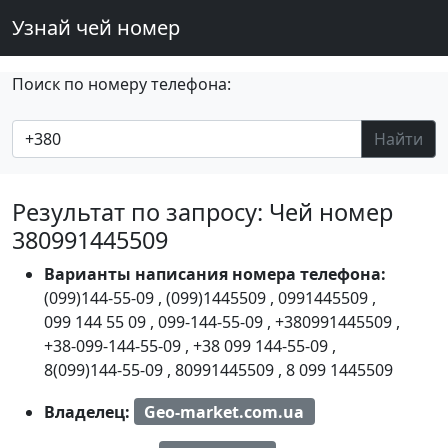
Узнай чей номер
Поиск по номеру телефона:
Найти
Результат по запросу: Чей номер
380991445509
Варианты написания номера телефона:
(099)144-55-09
,
(099)1445509
,
0991445509
,
099 144 55 09
,
099-144-55-09
,
+380991445509
,
+38-099-144-55-09
,
+38 099 144-55-09
,
8(099)144-55-09
,
80991445509
,
8 099 1445509
Владелец:
Geo-market.com.ua