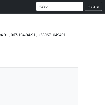
Найти
94 91
,
067-104-94-91
,
+380671049491
,