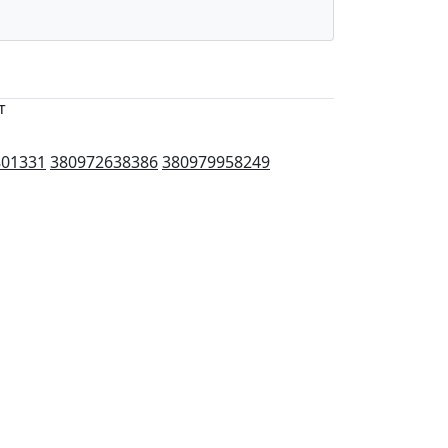
т
801331
380972638386
380979958249