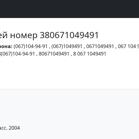
Чей номер 380671049491
фона:
(067)104-94-91
,
(067)1049491
,
0671049491
,
067 104 
8(067)104-94-91
,
80671049491
,
8 067 1049491
сс. 2004