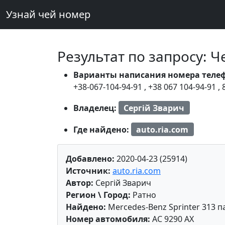
Узнай чей номер
Результат по запросу: 
Варианты написания номера теле
+38-067-104-94-91
,
+38 067 104-94-91
,
Владелец:
Сергій Зварич
Где найдено:
auto.ria.com
Добавлено:
2020-04-23 (25914)
Источник:
auto.ria.com
Автор:
Сергій Зварич
Регион \ Город:
Ратно
Найдено:
Mercedes-Benz Sprinter 313 па
Номер автомобиля:
AC 9290 AX