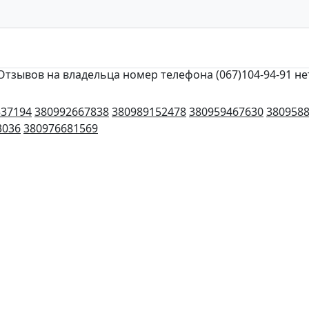
Отзывов на владельца номер телефона (067)104-94-91 не
537194
380992667838
380989152478
380959467630
380958
3036
380976681569