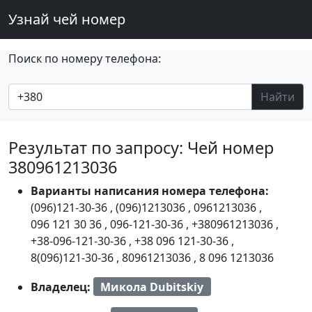
Узнай чей номер
Поиск по номеру телефона:
Найти
Результат по запросу: Чей номер
380961213036
Варианты написания номера телефона:
(096)121-30-36
,
(096)1213036
,
0961213036
,
096 121 30 36
,
096-121-30-36
,
+380961213036
,
+38-096-121-30-36
,
+38 096 121-30-36
,
8(096)121-30-36
,
80961213036
,
8 096 1213036
Владелец:
Микола Dubitskiy