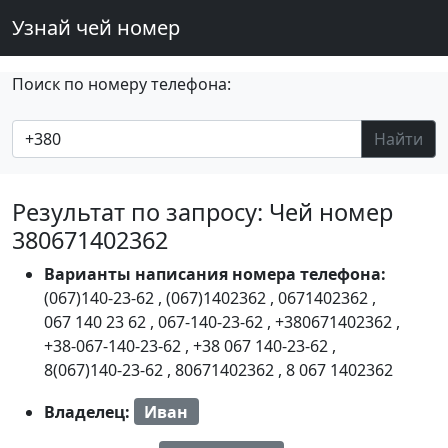
Узнай чей номер
Поиск по номеру телефона:
Найти
Результат по запросу: Чей номер
380671402362
Варианты написания номера телефона:
(067)140-23-62
,
(067)1402362
,
0671402362
,
067 140 23 62
,
067-140-23-62
,
+380671402362
,
+38-067-140-23-62
,
+38 067 140-23-62
,
8(067)140-23-62
,
80671402362
,
8 067 1402362
Владелец:
Иван