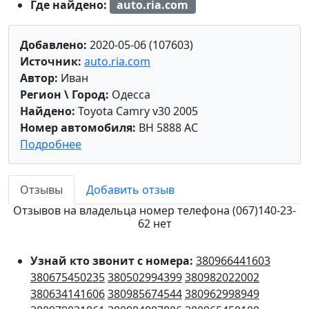
Где найдено:
auto.ria.com
Добавлено:
2020-05-06 (107603)
Источник:
auto.ria.com
Автор:
Иван
Регион \ Город:
Одесса
Найдено:
Toyota Camry v30 2005
Номер автомобиля:
BH 5888 AC
Подробнее
Отзывы
Добавить отзыв
Отзывов на владельца номер телефона (067)140-23-
62 нет
Узнай кто звонит с номера:
380966441603
380675450235
380502994399
380982022002
380634141606
380985674544
380962998949