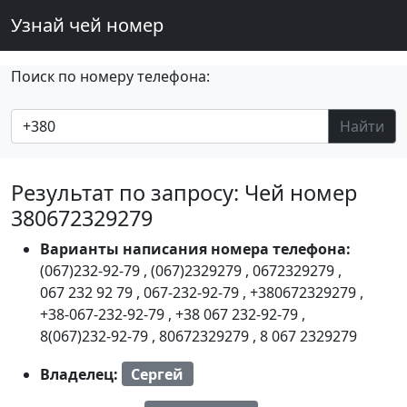
Узнай чей номер
Поиск по номеру телефона:
Найти
Результат по запросу: Чей номер
380672329279
Варианты написания номера телефона:
(067)232-92-79
,
(067)2329279
,
0672329279
,
067 232 92 79
,
067-232-92-79
,
+380672329279
,
+38-067-232-92-79
,
+38 067 232-92-79
,
8(067)232-92-79
,
80672329279
,
8 067 2329279
Владелец:
Сергей