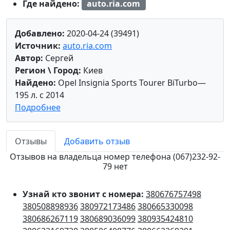
Где найдено:
auto.ria.com
Добавлено:
2020-04-24 (39491)
Источник:
auto.ria.com
Автор:
Сергей
Регион \ Город:
Киев
Найдено:
Opel Insignia Sports Tourer BiTurbo—
195 л. с 2014
Подробнее
Отзывы
Добавить отзыв
Отзывов на владельца номер телефона (067)232-92-
79 нет
Узнай кто звонит с номера:
380676757498
380508898936
380972173486
380665330098
380686267119
380689036099
380935424810