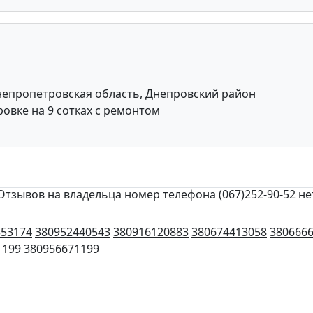
епропетровская область, Днепровский район
овке на 9 сотках с ремонтом
Отзывов на владельца номер телефона (067)252-90-52 не
353174
380952440543
380916120883
380674413058
380666
1199
380956671199