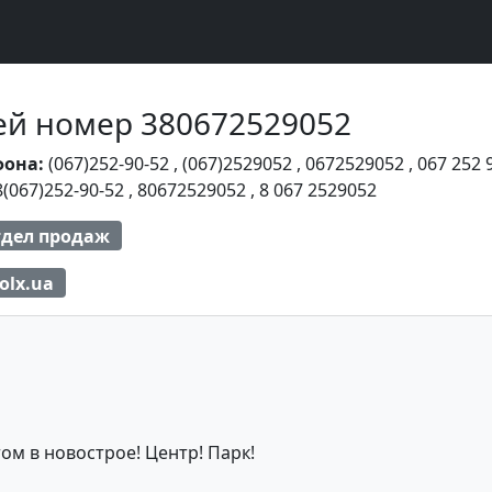
Чей номер 380672529052
фона:
(067)252-90-52
,
(067)2529052
,
0672529052
,
067 252 
8(067)252-90-52
,
80672529052
,
8 067 2529052
дел продаж
olx.ua
ом в новострое! Центр! Парк!