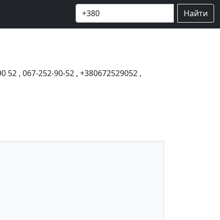
Найти
90 52
,
067-252-90-52
,
+380672529052
,