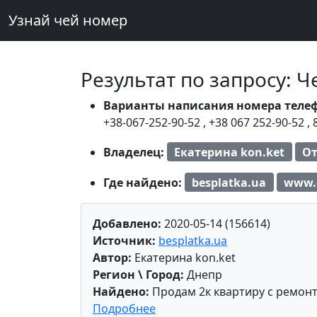
Узнай чей номер
Результат по запросу: 
Варианты написания номера теле
+38-067-252-90-52
,
+38 067 252-90-52
,
Владелец:
Екатерина kon.ket
От
Где найдено:
besplatka.ua
www.
Добавлено:
2020-05-14 (156614)
Источник:
besplatka.ua
Автор:
Екатерина kon.ket
Регион \ Город:
Днепр
Найдено:
Продам 2к квартиру с ремонт
Подробнее