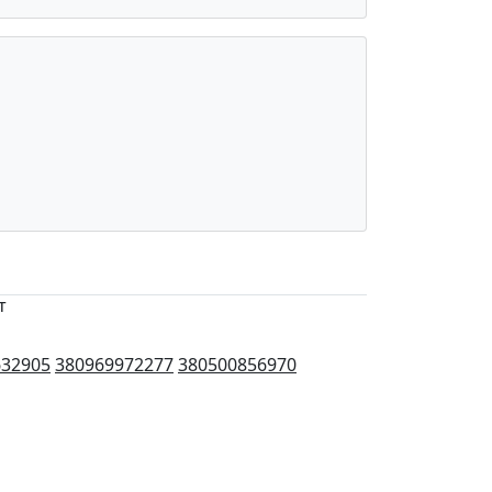
т
632905
380969972277
380500856970