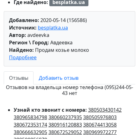
Где найдено:
besplatka.ua
Добавлено:
2020-05-14 (156586)
Источник:
besplatka.ua
Автор:
avdeevka
Регион \ Город:
Авдеевка
Найдено:
Продам козье молоко
Подробнее
Отзывы
Добавить отзыв
Отзывов на владельца номер телефона (095)244-05-
43 нет
Узнай кто звонит с номера:
380503430142
380965834798
380660237935
380505976803
380672353174
380916120883
380674413058
380666632905
380672529052
380969972277