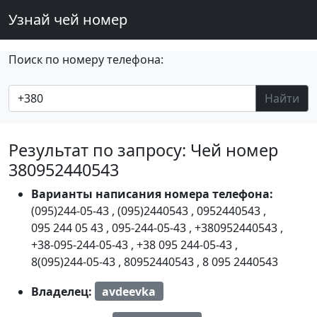
Узнай чей номер
Поиск по номеру телефона:
Найти
Результат по запросу: Чей номер
380952440543
Варианты написания номера телефона:
(095)244-05-43
,
(095)2440543
,
0952440543
,
095 244 05 43
,
095-244-05-43
,
+380952440543
,
+38-095-244-05-43
,
+38 095 244-05-43
,
8(095)244-05-43
,
80952440543
,
8 095 2440543
Владелец:
avdeevka