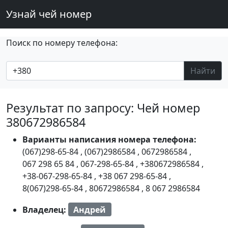
Узнай чей номер
Поиск по номеру телефона:
Найти
Результат по запросу: Чей номер
380672986584
Варианты написания номера телефона:
(067)298-65-84
,
(067)2986584
,
0672986584
,
067 298 65 84
,
067-298-65-84
,
+380672986584
,
+38-067-298-65-84
,
+38 067 298-65-84
,
8(067)298-65-84
,
80672986584
,
8 067 2986584
Владелец:
Андрей