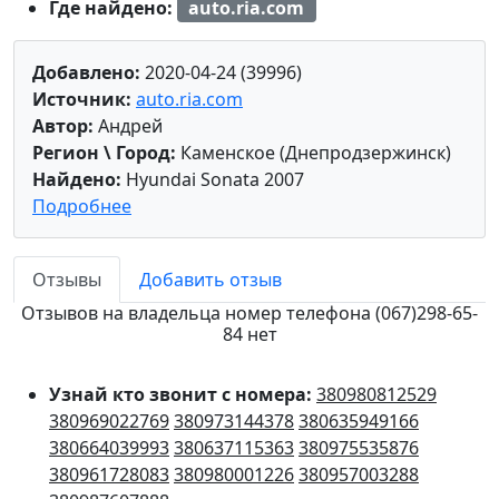
Где найдено:
auto.ria.com
Добавлено:
2020-04-24 (39996)
Источник:
auto.ria.com
Автор:
Андрей
Регион \ Город:
Каменское (Днепродзержинск)
Найдено:
Hyundai Sonata 2007
Подробнее
Отзывы
Добавить отзыв
Отзывов на владельца номер телефона (067)298-65-
84 нет
Узнай кто звонит с номера:
380980812529
380969022769
380973144378
380635949166
380664039993
380637115363
380975535876
380961728083
380980001226
380957003288