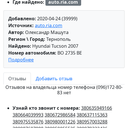
Где найдено:
auto.ria.com
Добавлено:
2020-04-24 (39999)
Источник:
auto.ria.com
Автор:
Олександр Машута
Регион \ Город:
Тернополь
Найдено:
Hyundai Tucson 2007
Номер автомобиля:
BO 2735 BE
Подробнее
Отзывы
Добавить отзыв
Отзывов на владельца номер телефона (096)172-80-
83 нет
Узнай кто звонит с номера:
380635949166
380664039993
380672986584
380637115363
380975535876
380980001226
380957003288