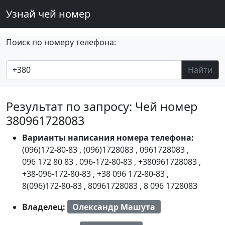
Узнай чей номер
Поиск по номеру телефона:
Найти
Результат по запросу: Чей номер
380961728083
Варианты написания номера телефона:
(096)172-80-83
,
(096)1728083
,
0961728083
,
096 172 80 83
,
096-172-80-83
,
+380961728083
,
+38-096-172-80-83
,
+38 096 172-80-83
,
8(096)172-80-83
,
80961728083
,
8 096 1728083
Владелец:
Олександр Машута