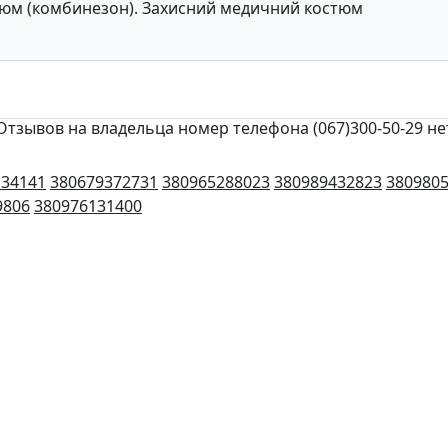
м (комбинезон). Захисний медичний костюм
Отзывов на владельца номер телефона (067)300-50-29 не
134141
380679372731
380965288023
380989432823
380980
9806
380976131400