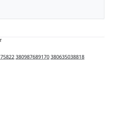
т
575822
380987689170
380635038818