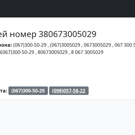
Чей номер 380673005029
фона:
(067)300-50-29
,
(067)3005029
,
0673005029
,
067 300 
8(067)300-50-29
,
80673005029
,
8 067 3005029
та:
(067)300-50-29
(098)057-58-22