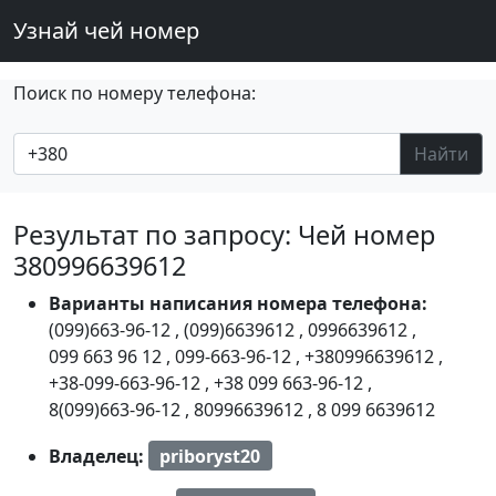
Узнай чей номер
Поиск по номеру телефона:
Найти
Результат по запросу: Чей номер
380996639612
Варианты написания номера телефона:
(099)663-96-12
,
(099)6639612
,
0996639612
,
099 663 96 12
,
099-663-96-12
,
+380996639612
,
+38-099-663-96-12
,
+38 099 663-96-12
,
8(099)663-96-12
,
80996639612
,
8 099 6639612
Владелец:
priboryst20