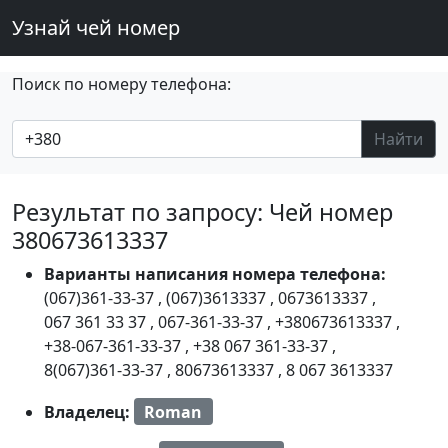
Узнай чей номер
Поиск по номеру телефона:
Найти
Результат по запросу: Чей номер
380673613337
Варианты написания номера телефона:
(067)361-33-37
,
(067)3613337
,
0673613337
,
067 361 33 37
,
067-361-33-37
,
+380673613337
,
+38-067-361-33-37
,
+38 067 361-33-37
,
8(067)361-33-37
,
80673613337
,
8 067 3613337
Владелец:
Roman