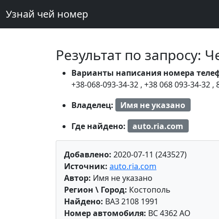
Узнай чей номер
Результат по запросу: 
Варианты написания номера теле
+38-068-093-34-32
,
+38 068 093-34-32
,
Владелец:
Имя не указано
Где найдено:
auto.ria.com
Добавлено:
2020-07-11 (243527)
Источник:
auto.ria.com
Автор:
Имя не указано
Регион \ Город:
Костополь
Найдено:
ВАЗ 2108 1991
Номер автомобиля:
BC 4362 AO