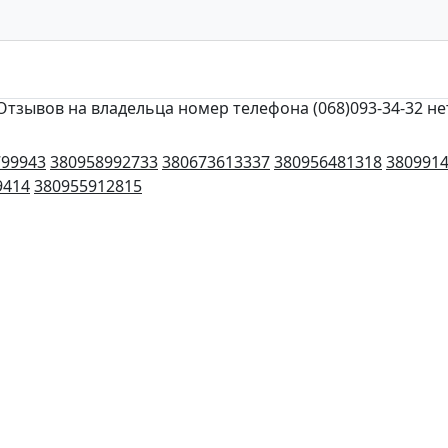
Отзывов на владельца номер телефона (068)093-34-32 не
799943
380958992733
380673613337
380956481318
380991
9414
380955912815