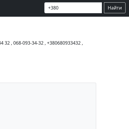
Найти
34 32
,
068-093-34-32
,
+380680933432
,