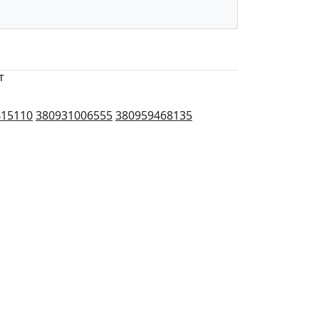
т
415110
380931006555
380959468135