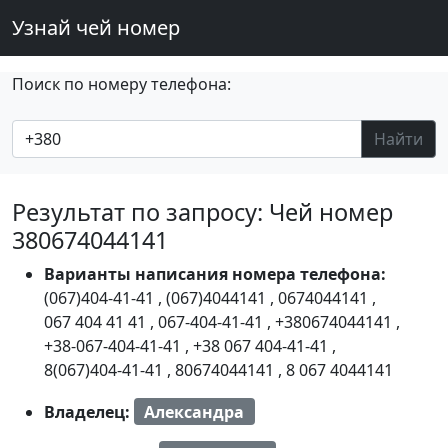
Узнай чей номер
Поиск по номеру телефона:
Найти
Результат по запросу: Чей номер
380674044141
Варианты написания номера телефона:
(067)404-41-41
,
(067)4044141
,
0674044141
,
067 404 41 41
,
067-404-41-41
,
+380674044141
,
+38-067-404-41-41
,
+38 067 404-41-41
,
8(067)404-41-41
,
80674044141
,
8 067 4044141
Владелец:
Александра