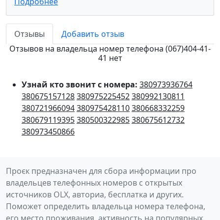
Подробнее
Отзывы
Добавить отзыв
Отзывов на владельца номер телефона (067)404-41-
41 нет
Узнай кто звонит с номера:
380973936764
380675157128
380975225452
380992130811
380721966094
380975428110
380668332259
380679119395
380500322985
380675612732
380973450866
Проєк предназначен для сбора информации про
владельцев телефонных номеров с открытых
источников OLX, авториа, бесплатка и других.
Поможет определить владельца номера телефона,
его место проживания, активность на популярных