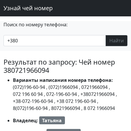
Узнай чей номер
Поиск по номеру телефона:
Найти
Результат по запросу: Чей номер
380721966094
Варианты написания номера телефона:
(072)196-60-94
,
(072)1966094
,
0721966094
,
072 196 60 94
,
072-196-60-94
,
+380721966094
,
+38-072-196-60-94
,
+38 072 196-60-94
,
8(072)196-60-94
,
80721966094
,
8 072 1966094
Владелец:
Татьяна