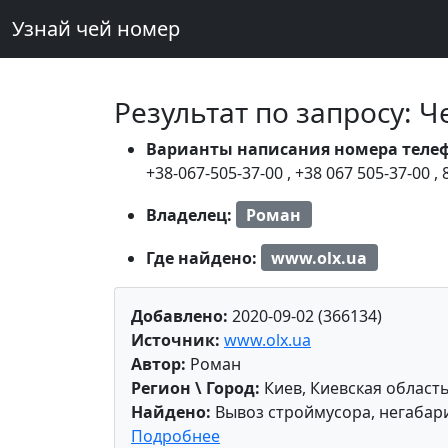
Узнай чей номер
Результат по запросу: 
Варианты написания номера теле
+38-067-505-37-00
,
+38 067 505-37-00
,
Владелец:
Роман
Где найдено:
www.olx.ua
Добавлено:
2020-09-02 (366134)
Источник:
www.olx.ua
Автор:
Роман
Регион \ Город:
Киев, Киевская област
Найдено:
Вывоз строймусора, негабари
Подробнее