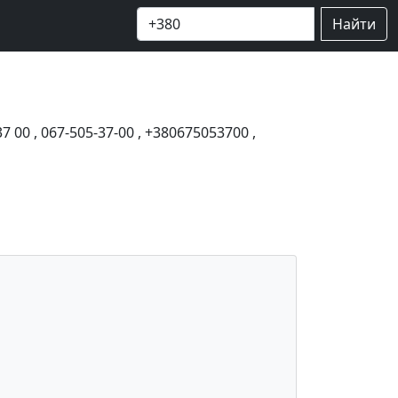
Найти
37 00
,
067-505-37-00
,
+380675053700
,