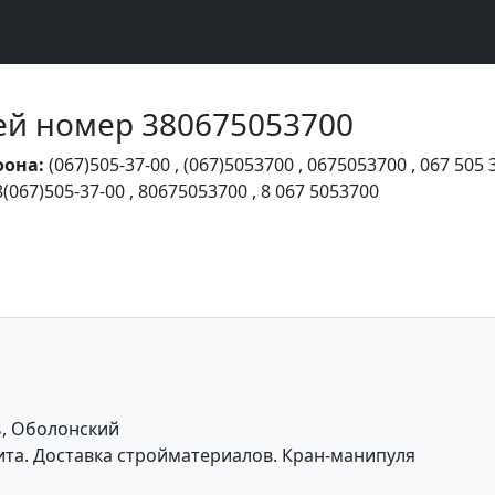
Чей номер 380675053700
фона:
(067)505-37-00
,
(067)5053700
,
0675053700
,
067 505 
8(067)505-37-00
,
80675053700
,
8 067 5053700
ь, Оболонский
та. Доставка стройматериалов. Кран-манипуля