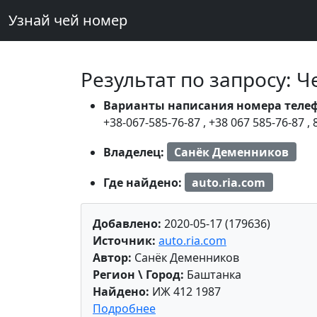
Узнай чей номер
Результат по запросу: 
Варианты написания номера теле
+38-067-585-76-87
,
+38 067 585-76-87
,
Владелец:
Санёк Деменников
Где найдено:
auto.ria.com
Добавлено:
2020-05-17 (179636)
Источник:
auto.ria.com
Автор:
Санёк Деменников
Регион \ Город:
Баштанка
Найдено:
ИЖ 412 1987
Подробнее