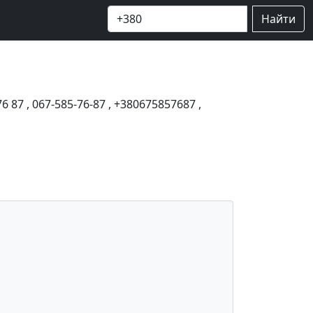
Найти
76 87
,
067-585-76-87
,
+380675857687
,