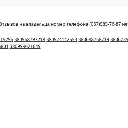
Отзывов на владельца номер телефона (067)585-76-87 не
719295
380958797218
380974142553
380688758719
380673
5801
380999621649