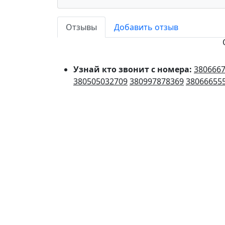
Отзывы
Добавить отзыв
Узнай кто звонит с номера:
380666
380505032709
380997878369
38066655