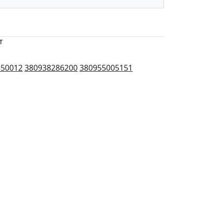
т
550012
380938286200
380955005151