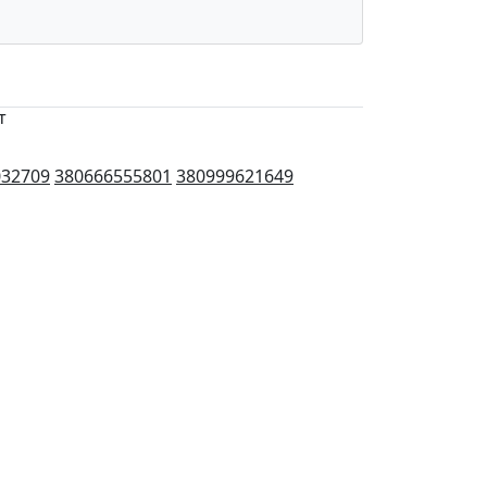
т
032709
380666555801
380999621649