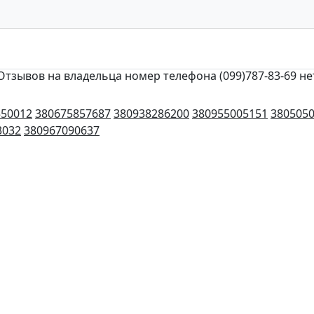
Отзывов на владельца номер телефона (099)787-83-69 не
550012
380675857687
380938286200
380955005151
380505
3032
380967090637