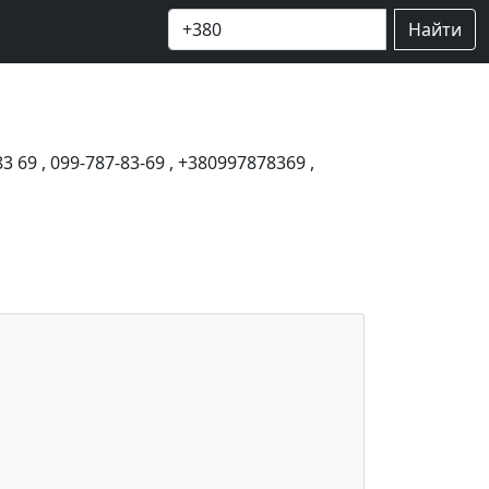
Найти
83 69
,
099-787-83-69
,
+380997878369
,