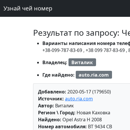
Узнай чей номер
Результат по запросу: 
Варианты написания номера теле
+38-099-787-83-69
,
+38 099 787-83-69
,
Владелец:
Виталик
Где найдено:
auto.ria.com
Добавлено:
2020-05-17 (179650)
Источник:
auto.ria.com
Автор:
Виталик
Регион \ Город:
Новая Каховка
Найдено:
Opel Astra H 2008
Номер автомобиля:
BT 9434 CB