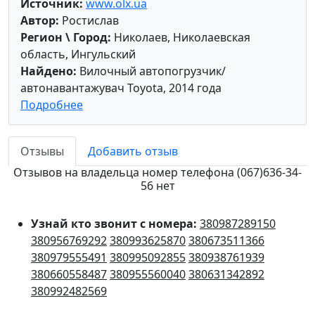
Источник:
www.olx.ua
Автор:
Ростислав
Регион \ Город:
Николаев, Николаевская
область, Ингульский
Найдено:
Вилочный автопогрузчик/
автонавантажувач Toyota, 2014 года
Подробнее
Отзывы
Добавить отзыв
Отзывов на владельца номер телефона (067)636-34-
56 нет
Узнай кто звонит с номера:
380987289150
380956769292
380993625870
380673511366
380979555491
380995092855
380938761939
380660558487
380955560040
380631342892
380992482569